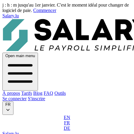
j :
h :
m
jusqu'au 1er janvier. C'est le moment idéal pour changer de
logiciel de paie.
Commencer
Salary.lu
Open main menu
À propos
Tarifs
Blog
FAQ
Outils
Se connecter
S'inscrire
FR
EN
FR
DE
Salary.lu