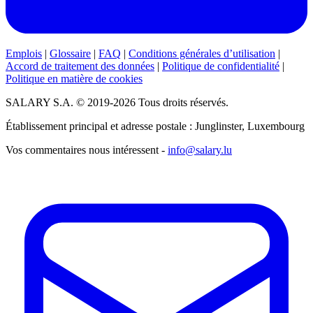
Emplois
|
Glossaire
|
FAQ
|
Conditions générales d’utilisation
|
Accord de traitement des données
|
Politique de confidentialité
|
Politique en matière de cookies
SALARY S.A. © 2019-2026 Tous droits réservés.
Établissement principal et adresse postale : Junglinster, Luxembourg
Vos commentaires nous intéressent -
info@salary.lu