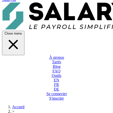
Close menu
À propos
Tarifs
Blog
FAQ
Outils
EN
FR
DE
Se connecter
S'inscrire
Accueil
>