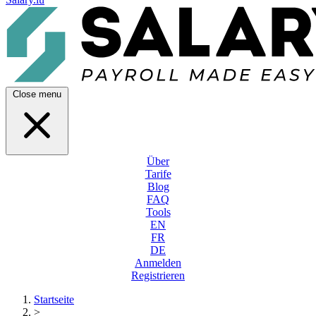
Close menu
Über
Tarife
Blog
FAQ
Tools
EN
FR
DE
Anmelden
Registrieren
Startseite
>