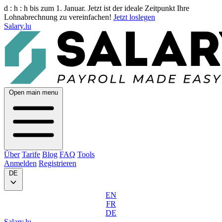
d :
h :
h
bis zum 1. Januar. Jetzt ist der ideale Zeitpunkt Ihre
Lohnabrechnung zu vereinfachen!
Jetzt loslegen
Salary.lu
Open main menu
Über
Tarife
Blog
FAQ
Tools
Anmelden
Registrieren
DE
EN
FR
DE
Salary.lu