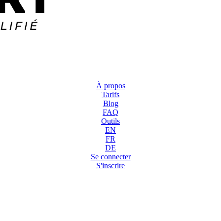
À propos
Tarifs
Blog
FAQ
Outils
EN
FR
DE
Se connecter
S'inscrire