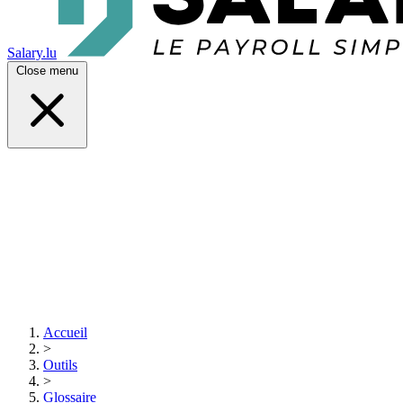
Salary.lu
Close menu
Accueil
>
Outils
>
Glossaire