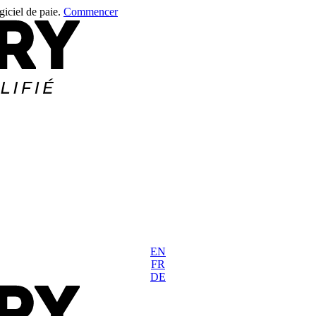
giciel de paie.
Commencer
EN
FR
DE