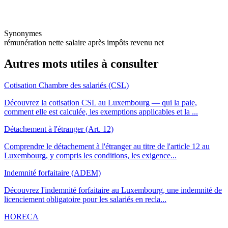
Synonymes
rémunération nette
salaire après impôts
revenu net
Autres mots utiles à consulter
Cotisation Chambre des salariés (CSL)
Découvrez la cotisation CSL au Luxembourg — qui la paie,
comment elle est calculée, les exemptions applicables et la ...
Détachement à l'étranger (Art. 12)
Comprendre le détachement à l'étranger au titre de l'article 12 au
Luxembourg, y compris les conditions, les exigence...
Indemnité forfaitaire (ADEM)
Découvrez l'indemnité forfaitaire au Luxembourg, une indemnité de
licenciement obligatoire pour les salariés en recla...
HORECA