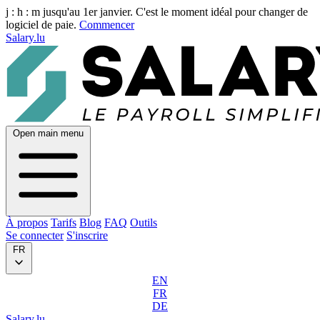
j :
h :
m
jusqu'au 1er janvier. C'est le moment idéal pour changer de
logiciel de paie.
Commencer
Salary.lu
Open main menu
À propos
Tarifs
Blog
FAQ
Outils
Se connecter
S'inscrire
FR
EN
FR
DE
Salary.lu