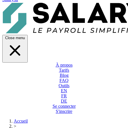
Close menu
À propos
Tarifs
Blog
FAQ
Outils
EN
FR
DE
Se connecter
S'inscrire
Accueil
>