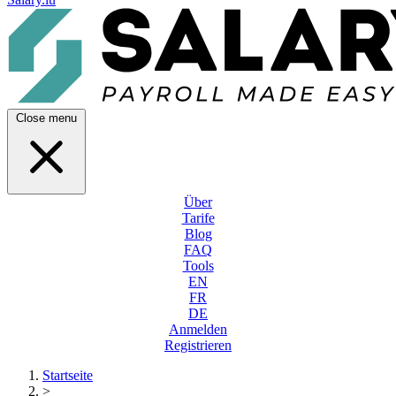
Close menu
Über
Tarife
Blog
FAQ
Tools
EN
FR
DE
Anmelden
Registrieren
Startseite
>