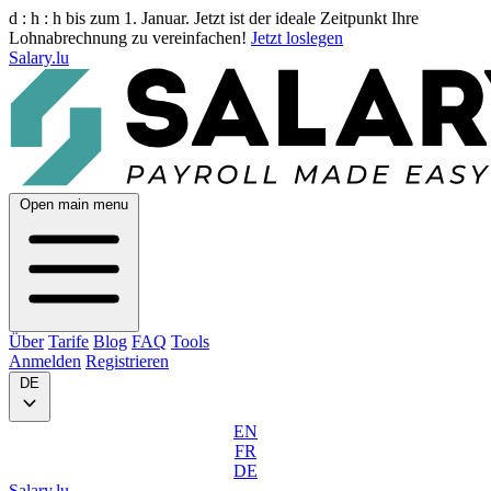
d :
h :
h
bis zum 1. Januar. Jetzt ist der ideale Zeitpunkt Ihre
Lohnabrechnung zu vereinfachen!
Jetzt loslegen
Salary.lu
Open main menu
Über
Tarife
Blog
FAQ
Tools
Anmelden
Registrieren
DE
EN
FR
DE
Salary.lu