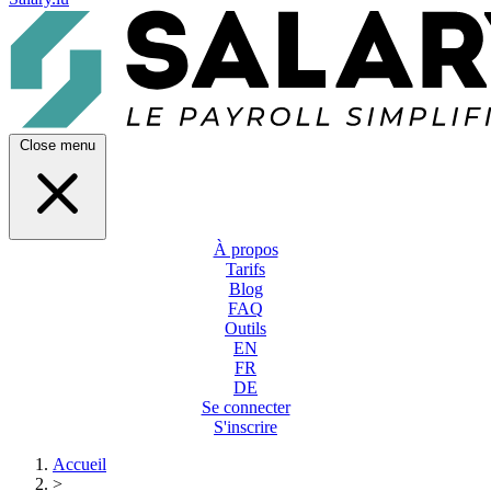
Close menu
À propos
Tarifs
Blog
FAQ
Outils
EN
FR
DE
Se connecter
S'inscrire
Accueil
>