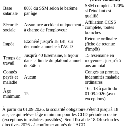
SSM complet - 120%
Base
80% du SSM selon le barème
si l'étudiant est
salariale
par âge
qualifié
Affiliation CCSS
Sécurité
Assurance accident uniquement -
complète, toutes
sociale
à charge de l'employeur
branches
Retenue ordinaire
Exonéré jusqu'à 18 €/h, sur
Impôt
(fiche de retenue
demande annuelle à l'ACD
d'impôt)
Jusqu'à 40 h/semaine, 8 h/jour -
15 h/semaine en
Temps de
dans la limite du plafond annuel
moyenne - jusqu'à 5
travail
de 346 h
ans au total
Congés
Congés au prorata,
payés et
Aucun
indemnités maladie
maladie
ordinaires
16 - 18 à partir du
Âge
15
01.09.2026 (avec
minimum
exceptions)
À partir du 01.09.2026, la scolarité obligatoire s'étend jusqu'à 18
ans, ce qui relève l'âge minimum pour les CDD période scolaire
(exceptions transitoires possibles). Seuil fiscal de 18 €/h selon les
directives 2026 - à confirmer auprès de l'ACD.