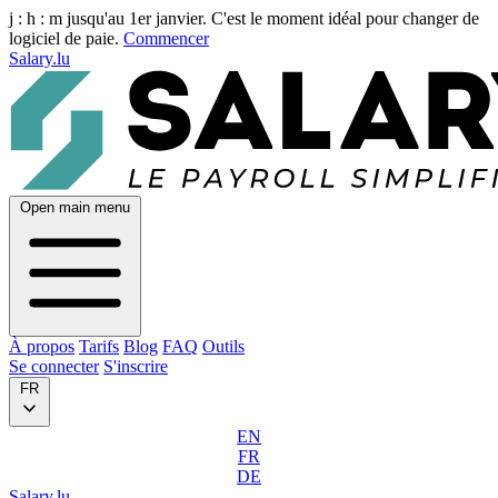
j :
h :
m
jusqu'au 1er janvier. C'est le moment idéal pour changer de
logiciel de paie.
Commencer
Salary.lu
Open main menu
À propos
Tarifs
Blog
FAQ
Outils
Se connecter
S'inscrire
FR
EN
FR
DE
Salary.lu