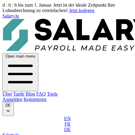
d :
h :
h
bis zum 1. Januar. Jetzt ist der ideale Zeitpunkt Ihre
Lohnabrechnung zu vereinfachen!
Jetzt loslegen
Salary.lu
Open main menu
Über
Tarife
Blog
FAQ
Tools
Anmelden
Registrieren
DE
EN
FR
DE
Salary.lu