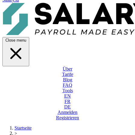
Close menu
Über
Tarife
Blog
FAQ
Tools
EN
FR
DE
Anmelden
Registrieren
Startseite
>