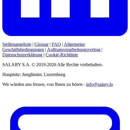
Stellenangebote
|
Glossar
|
FAQ
|
Allgemeine
Geschäftsbedingungen
|
Auftragsverarbeitungsvertrag
|
Datenschutzerklärung
|
Cookie-Richtlinie
SALARY S.A. © 2019-2026 Alle Rechte vorbehalten.
Hauptsitz: Junglinster, Luxemburg
Wir würden uns freuen, von Ihnen zu hören -
info@salary.lu