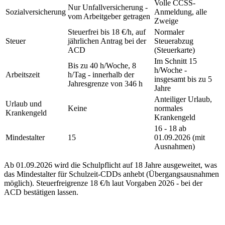
Volle CCSS-
Nur Unfallversicherung -
Sozialversicherung
Anmeldung, alle
vom Arbeitgeber getragen
Zweige
Steuerfrei bis 18 €/h, auf
Normaler
Steuer
jährlichen Antrag bei der
Steuerabzug
ACD
(Steuerkarte)
Im Schnitt 15
Bis zu 40 h/Woche, 8
h/Woche -
Arbeitszeit
h/Tag - innerhalb der
insgesamt bis zu 5
Jahresgrenze von 346 h
Jahre
Anteiliger Urlaub,
Urlaub und
Keine
normales
Krankengeld
Krankengeld
16 - 18 ab
Mindestalter
15
01.09.2026 (mit
Ausnahmen)
Ab 01.09.2026 wird die Schulpflicht auf 18 Jahre ausgeweitet, was
das Mindestalter für Schulzeit-CDDs anhebt (Übergangsausnahmen
möglich). Steuerfreigrenze 18 €/h laut Vorgaben 2026 - bei der
ACD bestätigen lassen.