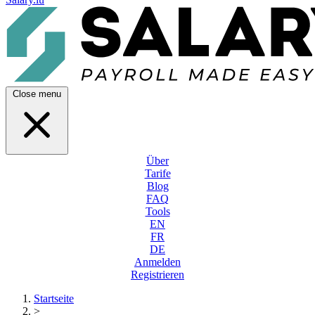
Close menu
Über
Tarife
Blog
FAQ
Tools
EN
FR
DE
Anmelden
Registrieren
Startseite
>