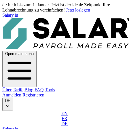
d :
h :
h
bis zum 1. Januar. Jetzt ist der ideale Zeitpunkt Ihre
Lohnabrechnung zu vereinfachen!
Jetzt loslegen
Salary.lu
Open main menu
Über
Tarife
Blog
FAQ
Tools
Anmelden
Registrieren
DE
EN
FR
DE
Salary.lu