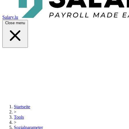
Salary.lu
Close menu
Startseite
>
Tools
>
Sozialparameter