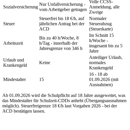
Volle CCSS-
Nur Unfallversicherung -
Sozialversicherung
Anmeldung, alle
vom Arbeitgeber getragen
Zweige
Steuerfrei bis 18 €/h, auf
Normaler
Steuer
jährlichen Antrag bei der
Steuerabzug
ACD
(Steuerkarte)
Im Schnitt 15
Bis zu 40 h/Woche, 8
h/Woche -
Arbeitszeit
h/Tag - innerhalb der
insgesamt bis zu 5
Jahresgrenze von 346 h
Jahre
Anteiliger Urlaub,
Urlaub und
Keine
normales
Krankengeld
Krankengeld
16 - 18 ab
Mindestalter
15
01.09.2026 (mit
Ausnahmen)
Ab 01.09.2026 wird die Schulpflicht auf 18 Jahre ausgeweitet, was
das Mindestalter für Schulzeit-CDDs anhebt (Übergangsausnahmen
möglich). Steuerfreigrenze 18 €/h laut Vorgaben 2026 - bei der
ACD bestätigen lassen.