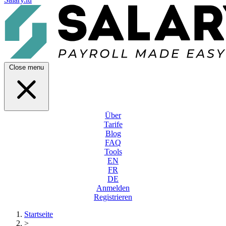
Close menu
Über
Tarife
Blog
FAQ
Tools
EN
FR
DE
Anmelden
Registrieren
Startseite
>