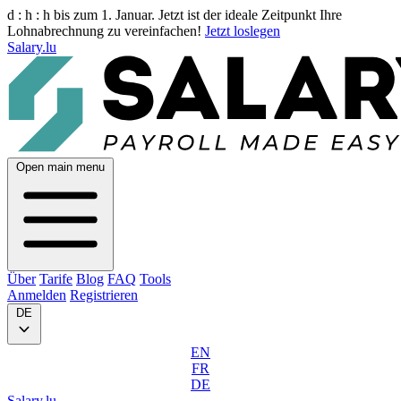
d :
h :
h
bis zum 1. Januar. Jetzt ist der ideale Zeitpunkt Ihre
Lohnabrechnung zu vereinfachen!
Jetzt loslegen
Salary.lu
Open main menu
Über
Tarife
Blog
FAQ
Tools
Anmelden
Registrieren
DE
EN
FR
DE
Salary.lu