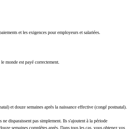
aiements et les exigences pour employeurs et salariées.
ut le monde est payé correctement.
tal) et douze semaines après la naissance effective (congé postnatal).
 ne disparaissent pas simplement. Ils s'ajoutent à la période
os douze semaines complètes après. Dans tous les cas, vous obtenez vos