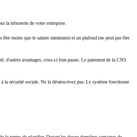
 la trésorerie de votre entreprise.
pas être moins que le salaire minimum) et un plafond (ne peut pas être
iété, d'autres avantages, ceux-ci font pause. Le paiement de la CNS
e à la sécurité sociale. Ne la désinscrivez pas. Le système fonctionne
de le temps de planifier. Durant les douze dernières semaines de