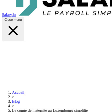
Salary.lu
Close menu
Accueil
>
Blog
>
Le congé de maternité au Luxembourg simplifié