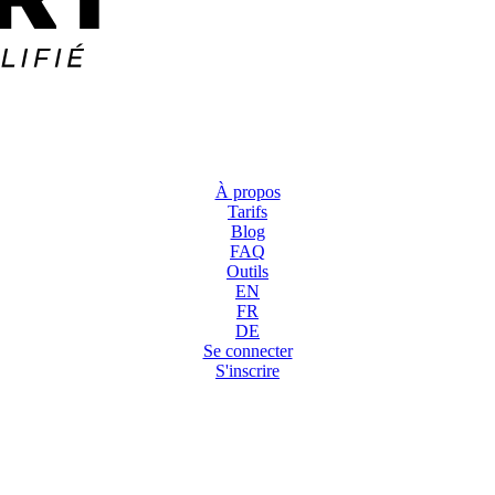
À propos
Tarifs
Blog
FAQ
Outils
EN
FR
DE
Se connecter
S'inscrire