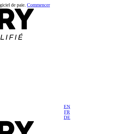
giciel de paie.
Commencer
EN
FR
DE