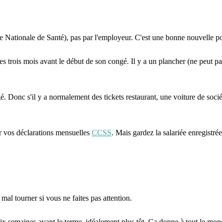
e Nationale de Santé), pas par l'employeur. C'est une bonne nouvelle pour
 les trois mois avant le début de son congé. Il y a un plancher (ne peut 
gé. Donc s'il y a normalement des tickets restaurant, une voiture de soc
ur vos déclarations mensuelles
CCSS
. Mais gardez la salariée enregistré
mal tourner si vous ne faites pas attention.
ix semaines avant le terme, idéalement plus tôt. Ça donne à tout le mon