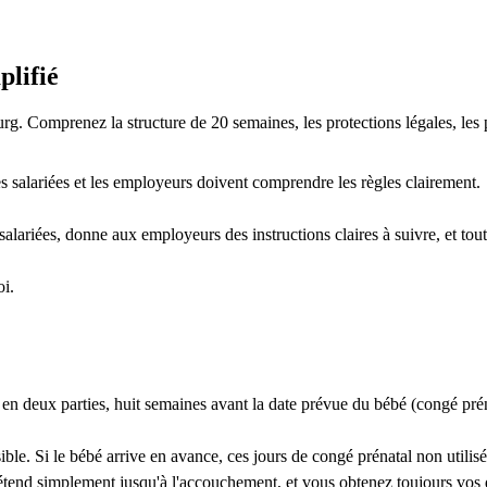
lifié
. Comprenez la structure de 20 semaines, les protections légales, les p
les salariées et les employeurs doivent comprendre les règles clairement.
salariées, donne aux employeurs des instructions claires à suivre, et to
oi.
 deux parties, huit semaines avant la date prévue du bébé (congé préna
ble. Si le bébé arrive en avance, ces jours de congé prénatal non utilisés
l s'étend simplement jusqu'à l'accouchement, et vous obtenez toujours v