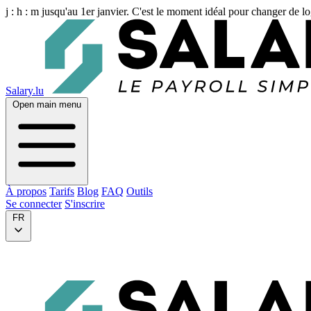
j :
h :
m
jusqu'au 1er janvier. C'est le moment idéal pour changer de lo
Salary.lu
Open main menu
À propos
Tarifs
Blog
FAQ
Outils
Se connecter
S'inscrire
FR