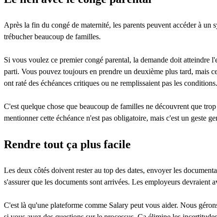
Après la fin du congé de maternité, les parents peuvent accéder à u
trébucher beaucoup de familles.
Si vous voulez ce premier congé parental, la demande doit atteindre l
parti. Vous pouvez toujours en prendre un deuxième plus tard, mais ce
ont raté des échéances critiques ou ne remplissaient pas les conditions
C'est quelque chose que beaucoup de familles ne découvrent que trop ta
mentionner cette échéance n'est pas obligatoire, mais c'est un geste ge
Rendre tout ça plus facile
Les deux côtés doivent rester au top des dates, envoyer les documentat
s'assurer que les documents sont arrivées. Les employeurs devraient av
C'est là qu'une plateforme comme Salary peut vous aider. Nous gérons 
si vous avez des questions sur le processus. Ça élimine les incertitudes