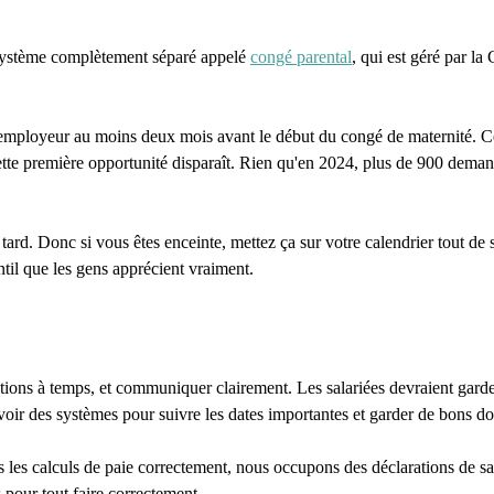
n système complètement séparé appelé
congé parental
, qui est géré par la
'employeur au moins deux mois avant le début du congé de maternité. Cet
tte première opportunité disparaît. Rien qu'en 2024, plus de 900 demand
.
rd. Donc si vous êtes enceinte, mettez ça sur votre calendrier tout de s
ntil que les gens apprécient vraiment.
ions à temps, et communiquer clairement. Les salariées devraient garder 
oir des systèmes pour suivre les dates importantes et garder de bons do
les calculs de paie correctement, nous occupons des déclarations de sal
 pour tout faire correctement.