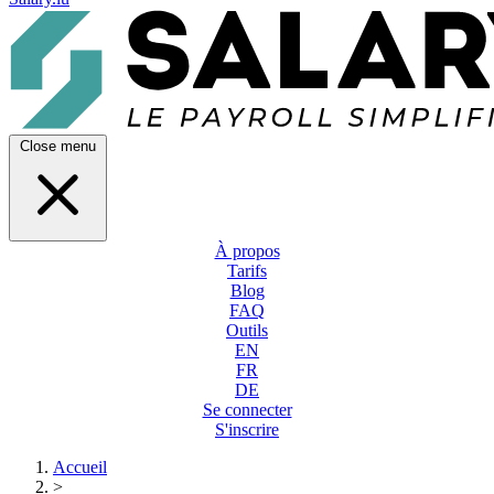
Close menu
À propos
Tarifs
Blog
FAQ
Outils
EN
FR
DE
Se connecter
S'inscrire
Accueil
>