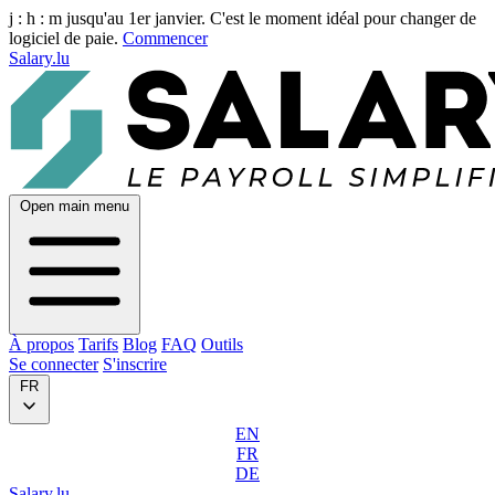
j :
h :
m
jusqu'au 1er janvier. C'est le moment idéal pour changer de
logiciel de paie.
Commencer
Salary.lu
Open main menu
À propos
Tarifs
Blog
FAQ
Outils
Se connecter
S'inscrire
FR
EN
FR
DE
Salary.lu