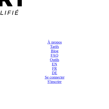
À propos
Tarifs
Blog
FAQ
Outils
EN
FR
DE
Se connecter
S'inscrire