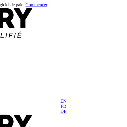
giciel de paie.
Commencer
EN
FR
DE