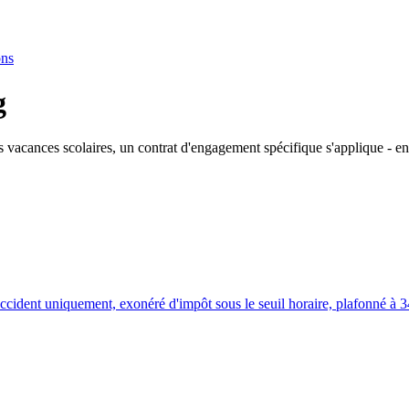
ons
g
 vacances scolaires, un contrat d'engagement spécifique s'applique - en
accident uniquement, exonéré d'impôt sous le seuil horaire, plafonné à 3