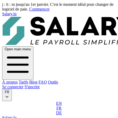
j :
h :
m
jusqu'au 1er janvier. C'est le moment idéal pour changer de
logiciel de paie.
Commencer
Salary.lu
Open main menu
À propos
Tarifs
Blog
FAQ
Outils
Se connecter
S'inscrire
FR
EN
FR
DE
Salary.lu