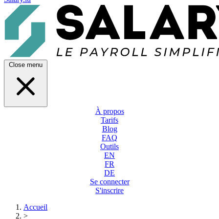
Close menu
À propos
Tarifs
Blog
FAQ
Outils
EN
FR
DE
Se connecter
S'inscrire
Accueil
>