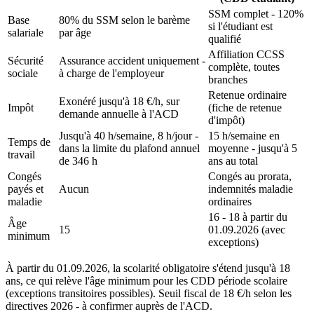
SSM complet - 120%
Base
80% du SSM selon le barème
si l'étudiant est
salariale
par âge
qualifié
Affiliation CCSS
Sécurité
Assurance accident uniquement -
complète, toutes
sociale
à charge de l'employeur
branches
Retenue ordinaire
Exonéré jusqu'à 18 €/h, sur
Impôt
(fiche de retenue
demande annuelle à l'ACD
d'impôt)
Jusqu'à 40 h/semaine, 8 h/jour -
15 h/semaine en
Temps de
dans la limite du plafond annuel
moyenne - jusqu'à 5
travail
de 346 h
ans au total
Congés
Congés au prorata,
payés et
Aucun
indemnités maladie
maladie
ordinaires
16 - 18 à partir du
Âge
15
01.09.2026 (avec
minimum
exceptions)
À partir du 01.09.2026, la scolarité obligatoire s'étend jusqu'à 18
ans, ce qui relève l'âge minimum pour les CDD période scolaire
(exceptions transitoires possibles). Seuil fiscal de 18 €/h selon les
directives 2026 - à confirmer auprès de l'ACD.