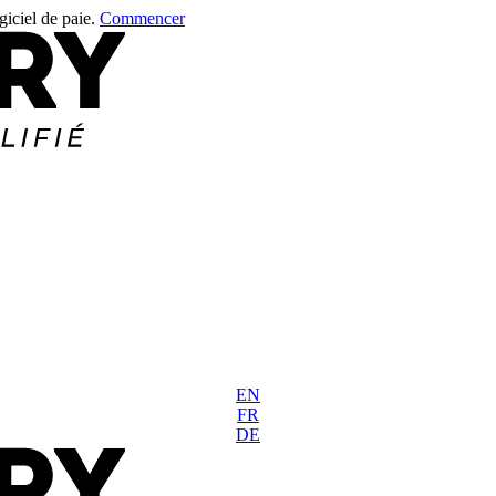
giciel de paie.
Commencer
EN
FR
DE