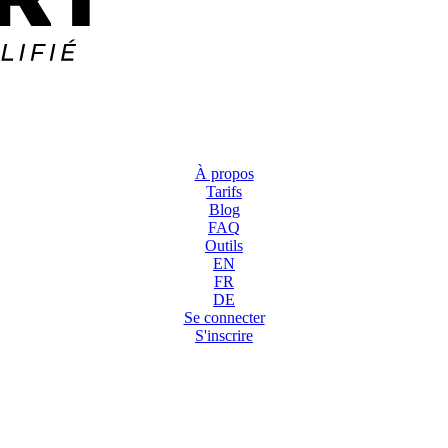
À propos
Tarifs
Blog
FAQ
Outils
EN
FR
DE
Se connecter
S'inscrire