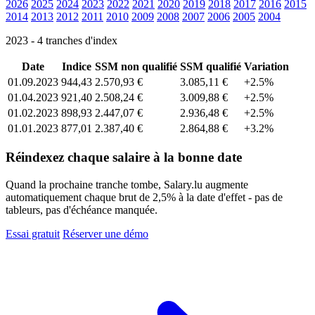
2026
2025
2024
2023
2022
2021
2020
2019
2018
2017
2016
2015
2014
2013
2012
2011
2010
2009
2008
2007
2006
2005
2004
2023 - 4 tranches d'index
Date
Indice
SSM non qualifié
SSM qualifié
Variation
01.09.2023
944,43
2.570,93 €
3.085,11 €
+2.5%
01.04.2023
921,40
2.508,24 €
3.009,88 €
+2.5%
01.02.2023
898,93
2.447,07 €
2.936,48 €
+2.5%
01.01.2023
877,01
2.387,40 €
2.864,88 €
+3.2%
Réindexez chaque salaire à la bonne date
Quand la prochaine tranche tombe, Salary.lu augmente
automatiquement chaque brut de 2,5% à la date d'effet - pas de
tableurs, pas d'échéance manquée.
Essai gratuit
Réserver une démo