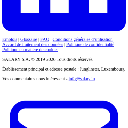
Emplois
|
Glossaire
|
FAQ
|
Conditions générales d’utilisation
|
Accord de traitement des données
|
Politique de confidentialité
|
Politique en matière de cookies
SALARY S.A. © 2019-2026 Tous droits réservés.
Établissement principal et adresse postale : Junglinster, Luxembourg
Vos commentaires nous intéressent -
info@salary.lu