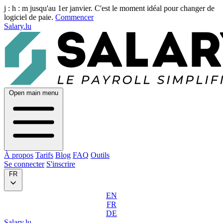
j :
h :
m
jusqu'au 1er janvier. C'est le moment idéal pour changer de
logiciel de paie.
Commencer
Salary.lu
Open main menu
À propos
Tarifs
Blog
FAQ
Outils
Se connecter
S'inscrire
FR
EN
FR
DE
Salary.lu