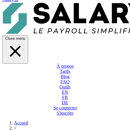
Close menu
À propos
Tarifs
Blog
FAQ
Outils
EN
FR
DE
Se connecter
S'inscrire
Accueil
>