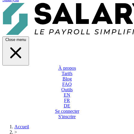
Close menu
À propos
Tarifs
Blog
FAQ
Outils
EN
FR
DE
Se connecter
S'inscrire
Accueil
>