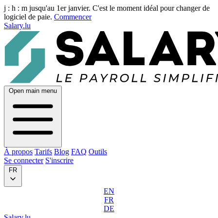
j :
h :
m
jusqu'au 1er janvier. C'est le moment idéal pour changer de
logiciel de paie.
Commencer
Salary.lu
Open main menu
À propos
Tarifs
Blog
FAQ
Outils
Se connecter
S'inscrire
FR
EN
FR
DE
Salary.lu