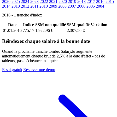
2026
2025
2024
2023
2022
2021
2020
2019
2018
2017
2016
2015
2014
2013
2012
2011
2010
2009
2008
2007
2006
2005
2004
2016 - 1 tranche d'index
Date
Indice
SSM non qualifié
SSM qualifié
Variation
01.01.2016
775,17
1.922,96 €
2.307,56 €
—
Réindexez chaque salaire à la bonne date
Quand la prochaine tranche tombe, Salary.lu augmente
automatiquement chaque brut de 2,5% à la date d'effet - pas de
tableurs, pas d'échéance manquée.
Essai gratuit
Réserver une démo