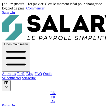
j :
h :
m
jusqu'au 1er janvier. C'est le moment idéal pour changer de
logiciel de paie.
Commencer
Salary.lu
Open main menu
À propos
Tarifs
Blog
FAQ
Outils
Se connecter
S'inscrire
FR
EN
FR
DE
Salary.lu