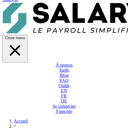
Close menu
À propos
Tarifs
Blog
FAQ
Outils
EN
FR
DE
Se connecter
S'inscrire
Accueil
>