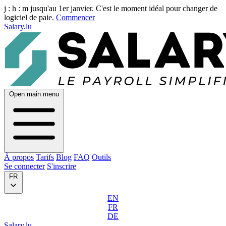
j :
h :
m
jusqu'au 1er janvier. C'est le moment idéal pour changer de
logiciel de paie.
Commencer
Salary.lu
Open main menu
À propos
Tarifs
Blog
FAQ
Outils
Se connecter
S'inscrire
FR
EN
FR
DE
Salary.lu