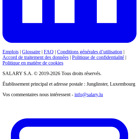
Emplois
|
Glossaire
|
FAQ
|
Conditions générales d’utilisation
|
Accord de traitement des données
|
Politique de confidentialité
|
Politique en matière de cookies
SALARY S.A. © 2019-2026 Tous droits réservés.
Établissement principal et adresse postale : Junglinster, Luxembourg
Vos commentaires nous intéressent -
info@salary.lu