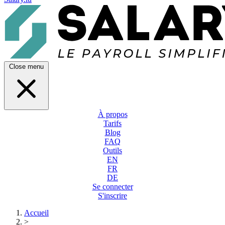
Close menu
À propos
Tarifs
Blog
FAQ
Outils
EN
FR
DE
Se connecter
S'inscrire
Accueil
>