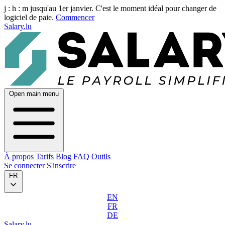
j :
h :
m
jusqu'au 1er janvier. C'est le moment idéal pour changer de
logiciel de paie.
Commencer
Salary.lu
Open main menu
À propos
Tarifs
Blog
FAQ
Outils
Se connecter
S'inscrire
FR
EN
FR
DE
Salary.lu