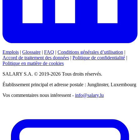
Emplois
|
Glossaire
|
FAQ
|
Conditions générales d’utilisation
|
Accord de traitement des données
|
Politique de confidentialité
|
Politique en matière de cookies
SALARY S.A. © 2019-2026 Tous droits réservés.
Établissement principal et adresse postale : Junglinster, Luxembourg
Vos commentaires nous intéressent -
info@salary.lu