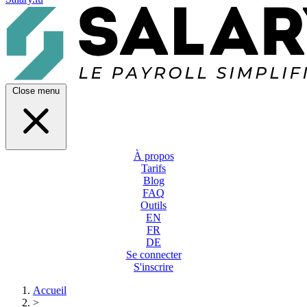
Close menu
À propos
Tarifs
Blog
FAQ
Outils
EN
FR
DE
Se connecter
S'inscrire
Accueil
>