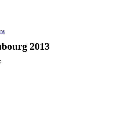
ons
mbourg 2013
C