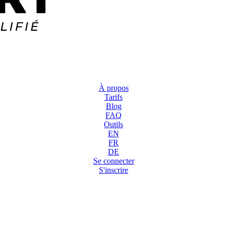
À propos
Tarifs
Blog
FAQ
Outils
EN
FR
DE
Se connecter
S'inscrire