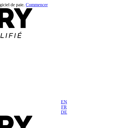
giciel de paie.
Commencer
EN
FR
DE