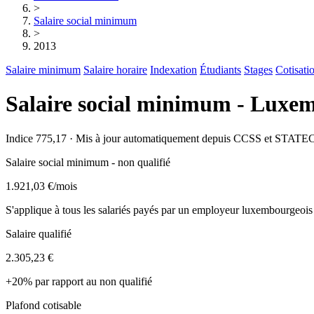
>
Salaire social minimum
>
2013
Salaire minimum
Salaire horaire
Indexation
Étudiants
Stages
Cotisati
Salaire social minimum - Luxe
Indice 775,17 · Mis à jour automatiquement depuis CCSS et STATE
Salaire social minimum - non qualifié
1.921,03 €
/mois
S'applique à tous les salariés payés par un employeur luxembourgeois
Salaire qualifié
2.305,23 €
+20% par rapport au non qualifié
Plafond cotisable