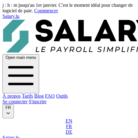
j :
h :
m
jusqu'au 1er janvier. C'est le moment idéal pour changer de
logiciel de paie.
Commencer
Salary.lu
Open main menu
À propos
Tarifs
Blog
FAQ
Outils
Se connecter
S'inscrire
FR
EN
FR
DE
Salary.lu