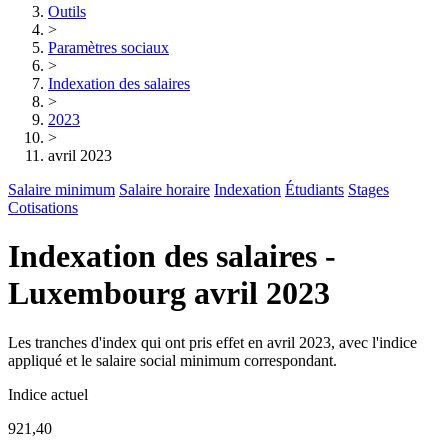
Outils
>
Paramètres sociaux
>
Indexation des salaires
>
2023
>
avril 2023
Salaire minimum
Salaire horaire
Indexation
Étudiants
Stages
Cotisations
Indexation des salaires -
Luxembourg avril 2023
Les tranches d'index qui ont pris effet en avril 2023, avec l'indice
appliqué et le salaire social minimum correspondant.
Indice actuel
921,40