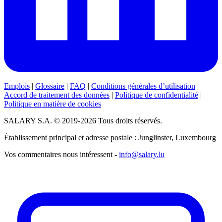
Emplois
|
Glossaire
|
FAQ
|
Conditions générales d’utilisation
|
Accord de traitement des données
|
Politique de confidentialité
|
Politique en matière de cookies
SALARY S.A. © 2019-2026 Tous droits réservés.
Établissement principal et adresse postale : Junglinster, Luxembourg
Vos commentaires nous intéressent -
info@salary.lu