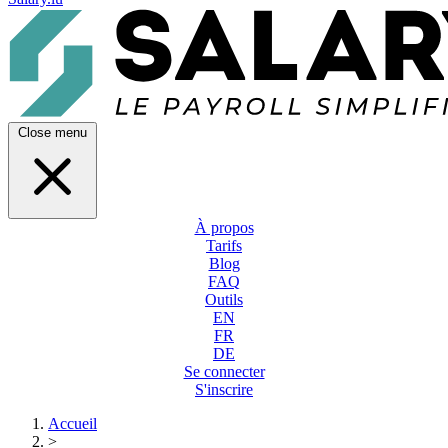
Close menu
À propos
Tarifs
Blog
FAQ
Outils
EN
FR
DE
Se connecter
S'inscrire
Accueil
>