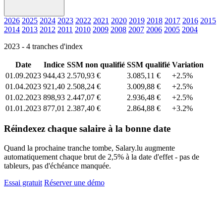
2026
2025
2024
2023
2022
2021
2020
2019
2018
2017
2016
2015
2014
2013
2012
2011
2010
2009
2008
2007
2006
2005
2004
2023 - 4 tranches d'index
Date
Indice
SSM non qualifié
SSM qualifié
Variation
01.09.2023
944,43
2.570,93 €
3.085,11 €
+2.5%
01.04.2023
921,40
2.508,24 €
3.009,88 €
+2.5%
01.02.2023
898,93
2.447,07 €
2.936,48 €
+2.5%
01.01.2023
877,01
2.387,40 €
2.864,88 €
+3.2%
Réindexez chaque salaire à la bonne date
Quand la prochaine tranche tombe, Salary.lu augmente
automatiquement chaque brut de 2,5% à la date d'effet - pas de
tableurs, pas d'échéance manquée.
Essai gratuit
Réserver une démo