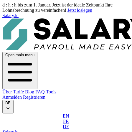
d :
h :
h
bis zum 1. Januar. Jetzt ist der ideale Zeitpunkt Ihre
Lohnabrechnung zu vereinfachen!
Jetzt loslegen
Salary.lu
Open main menu
Über
Tarife
Blog
FAQ
Tools
Anmelden
Registrieren
DE
EN
FR
DE
Salary.lu