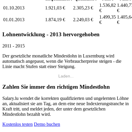
1.536,82
1.440,7
01.10.2013
1.921,03 €
2.305,23 €
€
€
1.499,35
1.405,6
01.01.2013
1.874,19 €
2.249,03 €
€
€
Lohnentwicklung - 2013 hervorgehoben
2011 - 2015
Der gesetzliche monatliche Mindestlohn in Luxemburg wird
automatisch angepasst, wenn die Verbraucherpreise steigen - die
Linie macht Stufen statt einer Steigung.
Laden...
Zahlen Sie immer den richtigen Mindestlohn
Salary.lu wendet die korrekten qualifizierten und ungelernten Löhne
an, aktualisiert sie am Tag, an dem eine neue Indexierungstranche in
Kraft tritt, und meldet jeden, der unter dem gesetzlichen
Mindestlohn bezahlt wird.
Kostenlos testen
Demo buchen