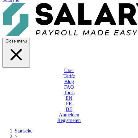
Close menu
Über
Tarife
Blog
FAQ
Tools
EN
FR
DE
Anmelden
Registrieren
Startseite
>