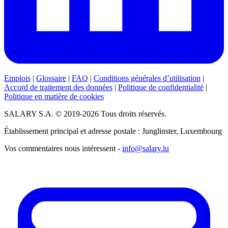
Emplois
|
Glossaire
|
FAQ
|
Conditions générales d’utilisation
|
Accord de traitement des données
|
Politique de confidentialité
|
Politique en matière de cookies
SALARY S.A. © 2019-2026 Tous droits réservés.
Établissement principal et adresse postale : Junglinster, Luxembourg
Vos commentaires nous intéressent -
info@salary.lu