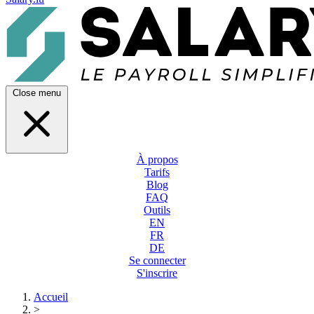
Close menu
À propos
Tarifs
Blog
FAQ
Outils
EN
FR
DE
Se connecter
S'inscrire
Accueil
>