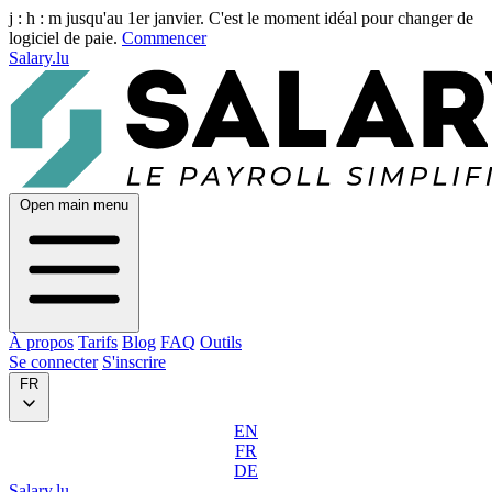
j :
h :
m
jusqu'au 1er janvier. C'est le moment idéal pour changer de
logiciel de paie.
Commencer
Salary.lu
Open main menu
À propos
Tarifs
Blog
FAQ
Outils
Se connecter
S'inscrire
FR
EN
FR
DE
Salary.lu