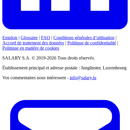
Emplois
|
Glossaire
|
FAQ
|
Conditions générales d’utilisation
|
Accord de traitement des données
|
Politique de confidentialité
|
Politique en matière de cookies
SALARY S.A. © 2019-2026 Tous droits réservés.
Établissement principal et adresse postale : Junglinster, Luxembourg
Vos commentaires nous intéressent -
info@salary.lu