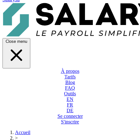
Close menu
À propos
Tarifs
Blog
FAQ
Outils
EN
FR
DE
Se connecter
S'inscrire
Accueil
>