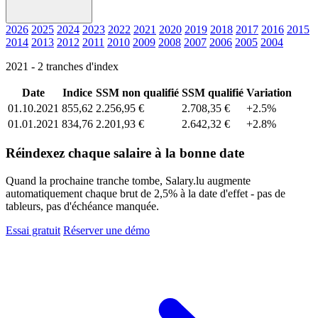
2026
2025
2024
2023
2022
2021
2020
2019
2018
2017
2016
2015
2014
2013
2012
2011
2010
2009
2008
2007
2006
2005
2004
2021 - 2 tranches d'index
Date
Indice
SSM non qualifié
SSM qualifié
Variation
01.10.2021
855,62
2.256,95 €
2.708,35 €
+2.5%
01.01.2021
834,76
2.201,93 €
2.642,32 €
+2.8%
Réindexez chaque salaire à la bonne date
Quand la prochaine tranche tombe, Salary.lu augmente
automatiquement chaque brut de 2,5% à la date d'effet - pas de
tableurs, pas d'échéance manquée.
Essai gratuit
Réserver une démo