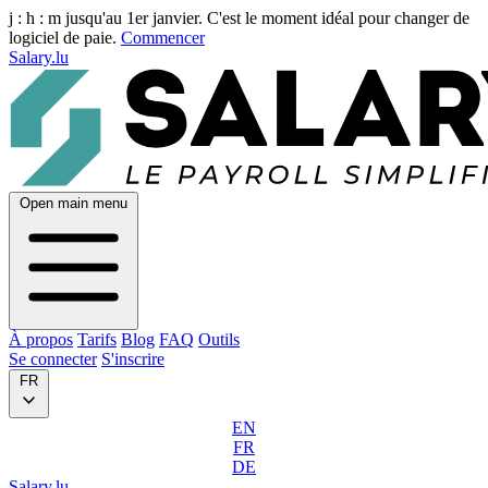
j :
h :
m
jusqu'au 1er janvier. C'est le moment idéal pour changer de
logiciel de paie.
Commencer
Salary.lu
Open main menu
À propos
Tarifs
Blog
FAQ
Outils
Se connecter
S'inscrire
FR
EN
FR
DE
Salary.lu