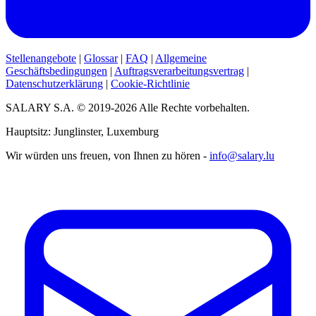
Stellenangebote
|
Glossar
|
FAQ
|
Allgemeine
Geschäftsbedingungen
|
Auftragsverarbeitungsvertrag
|
Datenschutzerklärung
|
Cookie-Richtlinie
SALARY S.A. © 2019-2026 Alle Rechte vorbehalten.
Hauptsitz: Junglinster, Luxemburg
Wir würden uns freuen, von Ihnen zu hören -
info@salary.lu