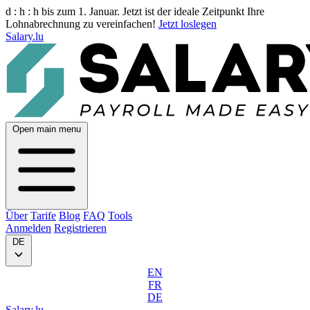
d :
h :
h
bis zum 1. Januar. Jetzt ist der ideale Zeitpunkt Ihre
Lohnabrechnung zu vereinfachen!
Jetzt loslegen
Salary.lu
Open main menu
Über
Tarife
Blog
FAQ
Tools
Anmelden
Registrieren
DE
EN
FR
DE
Salary.lu