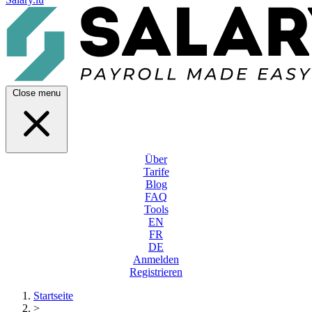
Close menu
Über
Tarife
Blog
FAQ
Tools
EN
FR
DE
Anmelden
Registrieren
Startseite
>