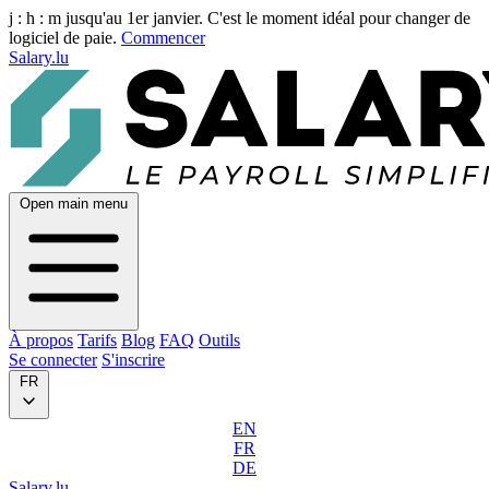
j :
h :
m
jusqu'au 1er janvier. C'est le moment idéal pour changer de
logiciel de paie.
Commencer
Salary.lu
Open main menu
À propos
Tarifs
Blog
FAQ
Outils
Se connecter
S'inscrire
FR
EN
FR
DE
Salary.lu