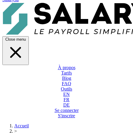
Close menu
À propos
Tarifs
Blog
FAQ
Outils
EN
FR
DE
Se connecter
S'inscrire
Accueil
>