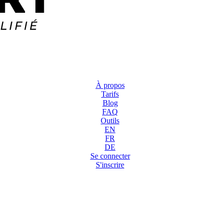
À propos
Tarifs
Blog
FAQ
Outils
EN
FR
DE
Se connecter
S'inscrire