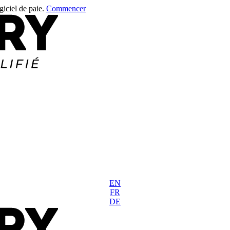
giciel de paie.
Commencer
EN
FR
DE