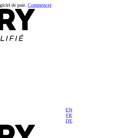
giciel de paie.
Commencer
EN
FR
DE