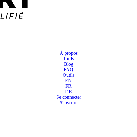
À propos
Tarifs
Blog
FAQ
Outils
EN
FR
DE
Se connecter
S'inscrire