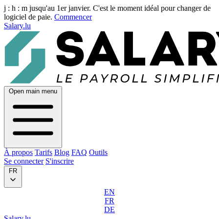
j :
h :
m
jusqu'au 1er janvier. C'est le moment idéal pour changer de
logiciel de paie.
Commencer
Salary.lu
Open main menu
À propos
Tarifs
Blog
FAQ
Outils
Se connecter
S'inscrire
FR
EN
FR
DE
Salary.lu