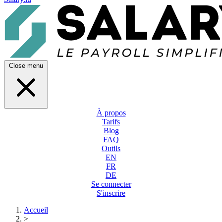
Close menu
À propos
Tarifs
Blog
FAQ
Outils
EN
FR
DE
Se connecter
S'inscrire
Accueil
>