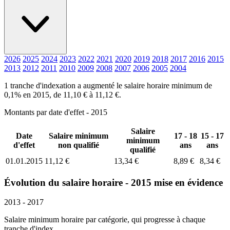
2026
2025
2024
2023
2022
2021
2020
2019
2018
2017
2016
2015
2013
2012
2011
2010
2009
2008
2007
2006
2005
2004
1 tranche d'indexation a augmenté le salaire horaire minimum de
0,1% en 2015, de 11,10 € à 11,12 €.
Montants par date d'effet - 2015
Salaire
Date
Salaire minimum
17 - 18
15 - 17
minimum
d'effet
non qualifié
ans
ans
qualifié
01.01.2015
11,12 €
13,34 €
8,89 €
8,34 €
Évolution du salaire horaire - 2015 mise en évidence
2013 - 2017
Salaire minimum horaire par catégorie, qui progresse à chaque
tranche d'index.