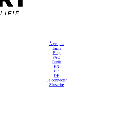
À propos
Tarifs
Blog
FAQ
Outils
EN
FR
DE
Se connecter
S'inscrire