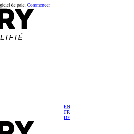
giciel de paie.
Commencer
EN
FR
DE