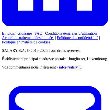
Emplois
|
Glossaire
|
FAQ
|
Conditions générales d’utilisation
|
Accord de traitement des données
|
Politique de confidentialité
|
Politique en matière de cookies
SALARY S.A. © 2019-2026 Tous droits réservés.
Établissement principal et adresse postale : Junglinster, Luxembourg
Vos commentaires nous intéressent -
info@salary.lu