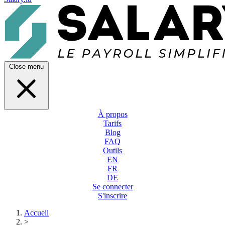
Close menu
À propos
Tarifs
Blog
FAQ
Outils
EN
FR
DE
Se connecter
S'inscrire
Accueil
>