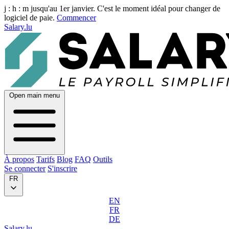
j :
h :
m
jusqu'au 1er janvier. C'est le moment idéal pour changer de
logiciel de paie.
Commencer
Salary.lu
Open main menu
À propos
Tarifs
Blog
FAQ
Outils
Se connecter
S'inscrire
FR
EN
FR
DE
Salary.lu