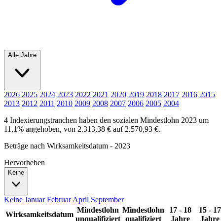
Alle Jahre
2026
2025
2024
2023
2022
2021
2020
2019
2018
2017
2016
2015
2013
2012
2011
2010
2009
2008
2007
2006
2005
2004
4 Indexierungstranchen haben den sozialen Mindestlohn 2023 um
11,1% angehoben, von 2.313,38 € auf 2.570,93 €.
Beträge nach Wirksamkeitsdatum - 2023
Hervorheben
Keine
Keine
Januar
Februar
April
September
Mindestlohn
Mindestlohn
17 - 18
15 - 17
Wirksamkeitsdatum
unqualifiziert
qualifiziert
Jahre
Jahre