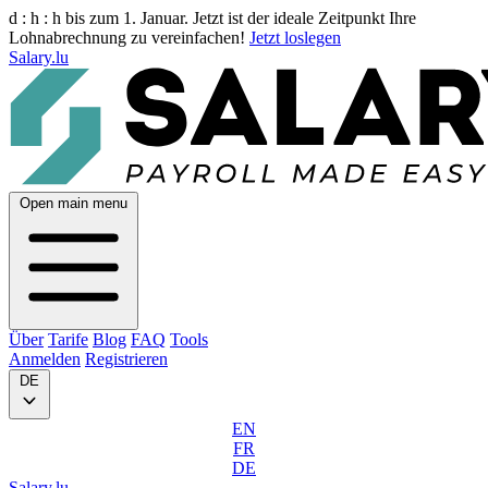
d :
h :
h
bis zum 1. Januar. Jetzt ist der ideale Zeitpunkt Ihre
Lohnabrechnung zu vereinfachen!
Jetzt loslegen
Salary.lu
Open main menu
Über
Tarife
Blog
FAQ
Tools
Anmelden
Registrieren
DE
EN
FR
DE
Salary.lu