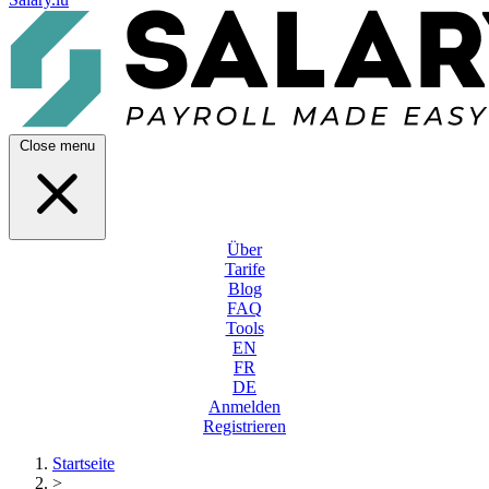
Close menu
Über
Tarife
Blog
FAQ
Tools
EN
FR
DE
Anmelden
Registrieren
Startseite
>