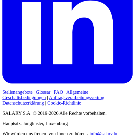
Stellenangebote
|
Glossar
|
FAQ
|
Allgemeine
Geschäftsbedingungen
|
Auftragsverarbeitungsvertrag
|
Datenschutzerklärung
|
Cookie-Richtlinie
SALARY S.A. © 2019-2026 Alle Rechte vorbehalten.
Hauptsitz: Junglinster, Luxemburg
Wir würden uns freuen, von Ihnen zu hören -
info@salary.lu