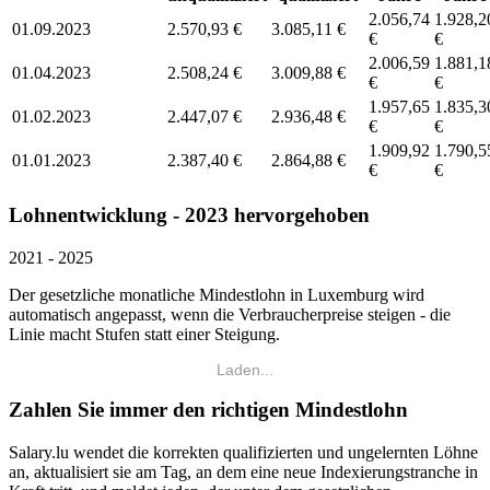
2.056,74
1.928,2
01.09.2023
2.570,93 €
3.085,11 €
€
€
2.006,59
1.881,1
01.04.2023
2.508,24 €
3.009,88 €
€
€
1.957,65
1.835,3
01.02.2023
2.447,07 €
2.936,48 €
€
€
1.909,92
1.790,5
01.01.2023
2.387,40 €
2.864,88 €
€
€
Lohnentwicklung - 2023 hervorgehoben
2021 - 2025
Der gesetzliche monatliche Mindestlohn in Luxemburg wird
automatisch angepasst, wenn die Verbraucherpreise steigen - die
Linie macht Stufen statt einer Steigung.
Laden...
Zahlen Sie immer den richtigen Mindestlohn
Salary.lu wendet die korrekten qualifizierten und ungelernten Löhne
an, aktualisiert sie am Tag, an dem eine neue Indexierungstranche in