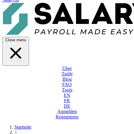
Close menu
Über
Tarife
Blog
FAQ
Tools
EN
FR
DE
Anmelden
Registrieren
Startseite
>