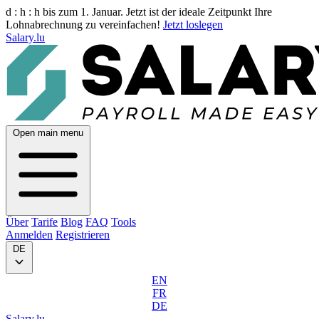
d :
h :
h
bis zum 1. Januar. Jetzt ist der ideale Zeitpunkt Ihre
Lohnabrechnung zu vereinfachen!
Jetzt loslegen
Salary.lu
Open main menu
Über
Tarife
Blog
FAQ
Tools
Anmelden
Registrieren
DE
EN
FR
DE
Salary.lu