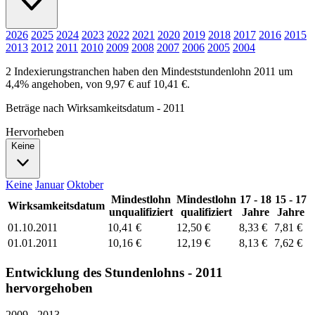
2026
2025
2024
2023
2022
2021
2020
2019
2018
2017
2016
2015
2013
2012
2011
2010
2009
2008
2007
2006
2005
2004
2 Indexierungstranchen haben den Mindeststundenlohn 2011 um
4,4% angehoben, von 9,97 € auf 10,41 €.
Beträge nach Wirksamkeitsdatum - 2011
Hervorheben
Keine
Keine
Januar
Oktober
Mindestlohn
Mindestlohn
17 - 18
15 - 17
Wirksamkeitsdatum
unqualifiziert
qualifiziert
Jahre
Jahre
01.10.2011
10,41 €
12,50 €
8,33 €
7,81 €
01.01.2011
10,16 €
12,19 €
8,13 €
7,62 €
Entwicklung des Stundenlohns - 2011
hervorgehoben
2009 - 2013