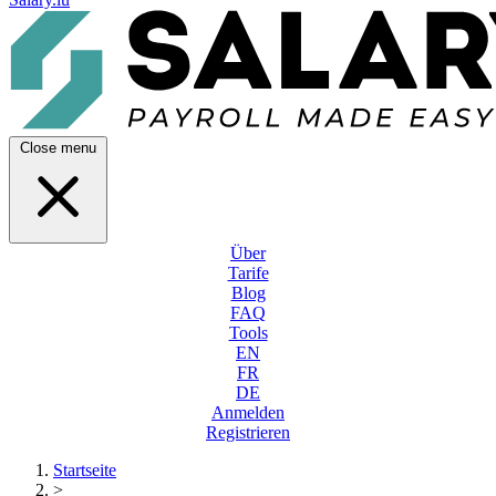
Close menu
Über
Tarife
Blog
FAQ
Tools
EN
FR
DE
Anmelden
Registrieren
Startseite
>