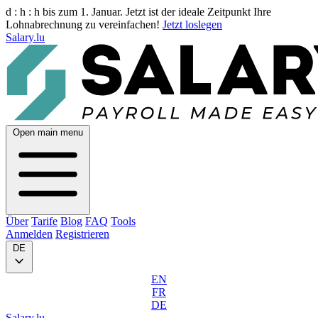
d :
h :
h
bis zum 1. Januar. Jetzt ist der ideale Zeitpunkt Ihre
Lohnabrechnung zu vereinfachen!
Jetzt loslegen
Salary.lu
Open main menu
Über
Tarife
Blog
FAQ
Tools
Anmelden
Registrieren
DE
EN
FR
DE
Salary.lu