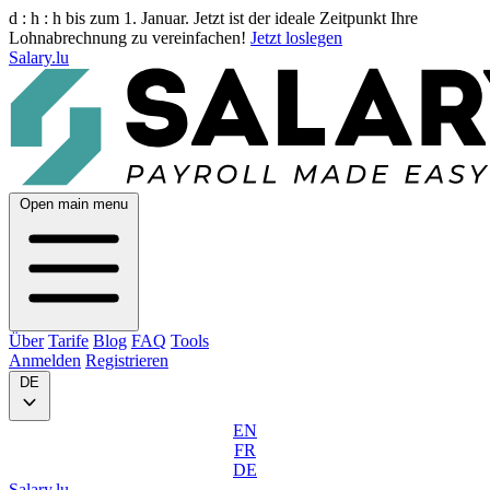
d :
h :
h
bis zum 1. Januar. Jetzt ist der ideale Zeitpunkt Ihre
Lohnabrechnung zu vereinfachen!
Jetzt loslegen
Salary.lu
Open main menu
Über
Tarife
Blog
FAQ
Tools
Anmelden
Registrieren
DE
EN
FR
DE
Salary.lu