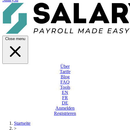
Close menu
Über
Tarife
Blog
FAQ
Tools
EN
FR
DE
Anmelden
Registrieren
Startseite
>