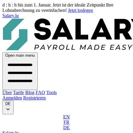
d :
h :
h
bis zum 1. Januar. Jetzt ist der ideale Zeitpunkt Ihre
Lohnabrechnung zu vereinfachen!
Jetzt loslegen
Salary.lu
Open main menu
Über
Tarife
Blog
FAQ
Tools
Anmelden
Registrieren
DE
EN
FR
DE
Salary.lu