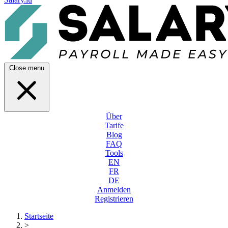
Close menu
Über
Tarife
Blog
FAQ
Tools
EN
FR
DE
Anmelden
Registrieren
Startseite
>