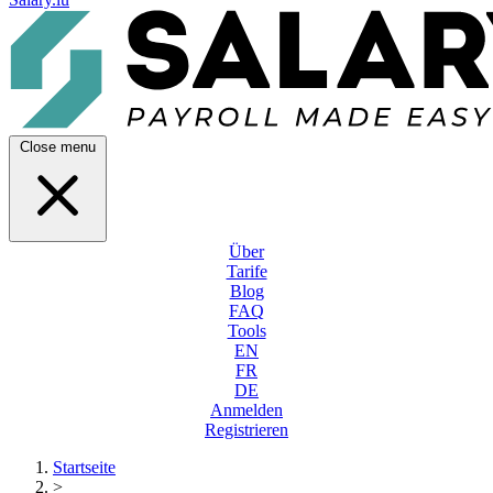
Close menu
Über
Tarife
Blog
FAQ
Tools
EN
FR
DE
Anmelden
Registrieren
Startseite
>