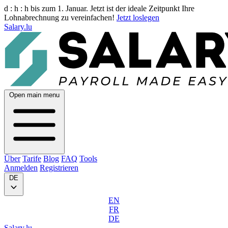
d :
h :
h
bis zum 1. Januar. Jetzt ist der ideale Zeitpunkt Ihre
Lohnabrechnung zu vereinfachen!
Jetzt loslegen
Salary.lu
Open main menu
Über
Tarife
Blog
FAQ
Tools
Anmelden
Registrieren
DE
EN
FR
DE
Salary.lu