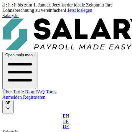
d :
h :
h
bis zum 1. Januar. Jetzt ist der ideale Zeitpunkt Ihre
Lohnabrechnung zu vereinfachen!
Jetzt loslegen
Salary.lu
Open main menu
Über
Tarife
Blog
FAQ
Tools
Anmelden
Registrieren
DE
EN
FR
DE
Salary.lu