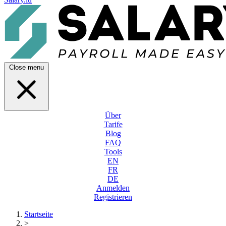
Close menu
Über
Tarife
Blog
FAQ
Tools
EN
FR
DE
Anmelden
Registrieren
Startseite
>