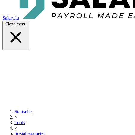
Salary.lu
Close menu
Startseite
>
Tools
>
Sozialparameter