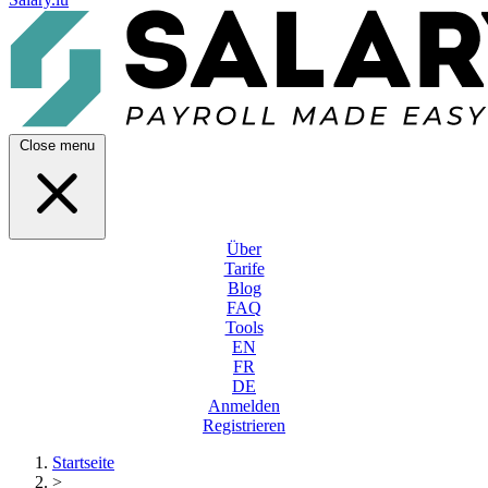
Close menu
Über
Tarife
Blog
FAQ
Tools
EN
FR
DE
Anmelden
Registrieren
Startseite
>