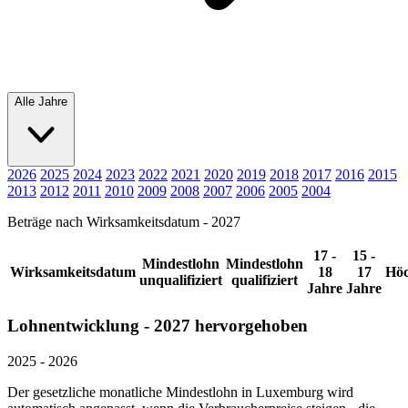
Alle Jahre
2026
2025
2024
2023
2022
2021
2020
2019
2018
2017
2016
2015
2013
2012
2011
2010
2009
2008
2007
2006
2005
2004
Beträge nach Wirksamkeitsdatum - 2027
17 -
15 -
Mindestlohn
Mindestlohn
Wirksamkeitsdatum
18
17
Höc
unqualifiziert
qualifiziert
Jahre
Jahre
Lohnentwicklung - 2027 hervorgehoben
2025 - 2026
Der gesetzliche monatliche Mindestlohn in Luxemburg wird