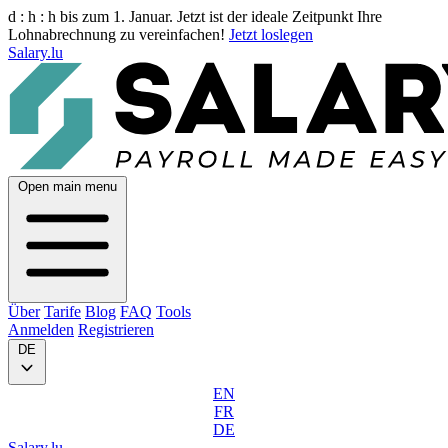
d :
h :
h
bis zum 1. Januar. Jetzt ist der ideale Zeitpunkt Ihre
Lohnabrechnung zu vereinfachen!
Jetzt loslegen
Salary.lu
Open main menu
Über
Tarife
Blog
FAQ
Tools
Anmelden
Registrieren
DE
EN
FR
DE
Salary.lu