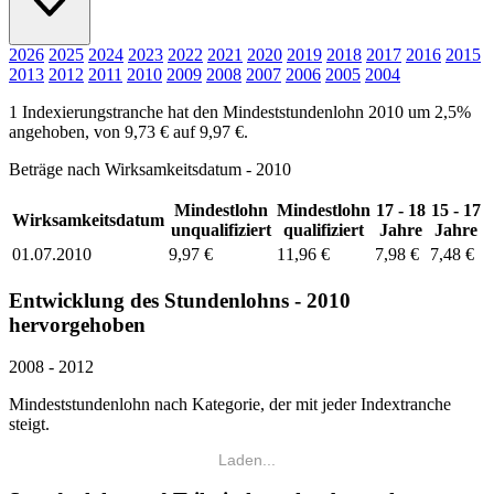
2026
2025
2024
2023
2022
2021
2020
2019
2018
2017
2016
2015
2013
2012
2011
2010
2009
2008
2007
2006
2005
2004
1 Indexierungstranche hat den Mindeststundenlohn 2010 um 2,5%
angehoben, von 9,73 € auf 9,97 €.
Beträge nach Wirksamkeitsdatum - 2010
Mindestlohn
Mindestlohn
17 - 18
15 - 17
Wirksamkeitsdatum
unqualifiziert
qualifiziert
Jahre
Jahre
01.07.2010
9,97 €
11,96 €
7,98 €
7,48 €
Entwicklung des Stundenlohns - 2010
hervorgehoben
2008 - 2012
Mindeststundenlohn nach Kategorie, der mit jeder Indextranche
steigt.
Laden...