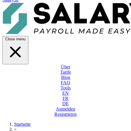
Close menu
Über
Tarife
Blog
FAQ
Tools
EN
FR
DE
Anmelden
Registrieren
Startseite
>