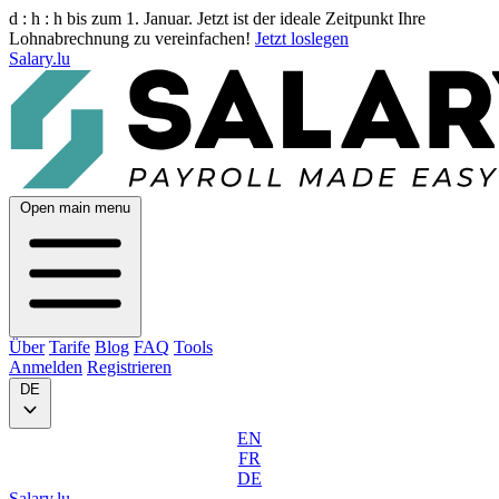
d :
h :
h
bis zum 1. Januar. Jetzt ist der ideale Zeitpunkt Ihre
Lohnabrechnung zu vereinfachen!
Jetzt loslegen
Salary.lu
Open main menu
Über
Tarife
Blog
FAQ
Tools
Anmelden
Registrieren
DE
EN
FR
DE
Salary.lu