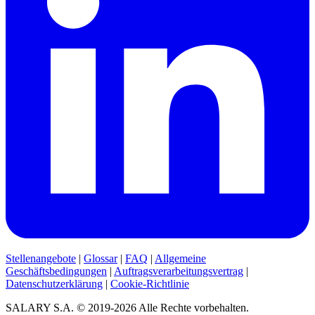
Stellenangebote
|
Glossar
|
FAQ
|
Allgemeine
Geschäftsbedingungen
|
Auftragsverarbeitungsvertrag
|
Datenschutzerklärung
|
Cookie-Richtlinie
SALARY S.A. © 2019-2026 Alle Rechte vorbehalten.