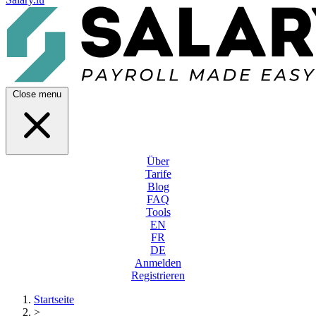
Close menu
Über
Tarife
Blog
FAQ
Tools
EN
FR
DE
Anmelden
Registrieren
Startseite
>