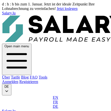
d :
h :
h
bis zum 1. Januar. Jetzt ist der ideale Zeitpunkt Ihre
Lohnabrechnung zu vereinfachen!
Jetzt loslegen
Salary.lu
Open main menu
Über
Tarife
Blog
FAQ
Tools
Anmelden
Registrieren
DE
EN
FR
DE
Salary.lu