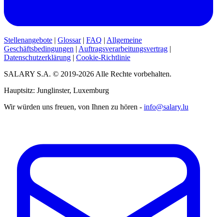
Stellenangebote
|
Glossar
|
FAQ
|
Allgemeine
Geschäftsbedingungen
|
Auftragsverarbeitungsvertrag
|
Datenschutzerklärung
|
Cookie-Richtlinie
SALARY S.A. © 2019-2026 Alle Rechte vorbehalten.
Hauptsitz: Junglinster, Luxemburg
Wir würden uns freuen, von Ihnen zu hören -
info@salary.lu