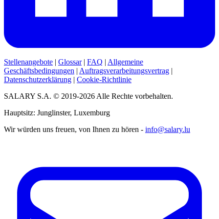
Stellenangebote
|
Glossar
|
FAQ
|
Allgemeine
Geschäftsbedingungen
|
Auftragsverarbeitungsvertrag
|
Datenschutzerklärung
|
Cookie-Richtlinie
SALARY S.A. © 2019-2026 Alle Rechte vorbehalten.
Hauptsitz: Junglinster, Luxemburg
Wir würden uns freuen, von Ihnen zu hören -
info@salary.lu