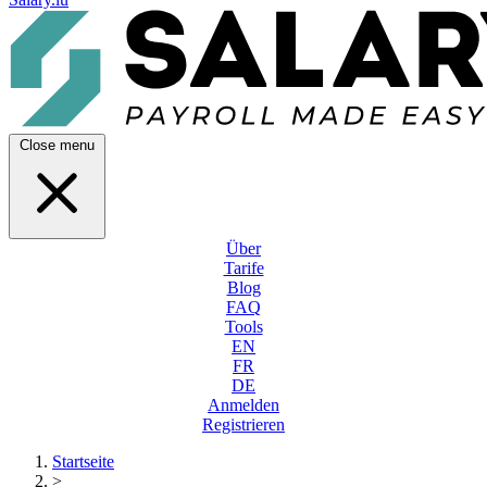
Close menu
Über
Tarife
Blog
FAQ
Tools
EN
FR
DE
Anmelden
Registrieren
Startseite
>