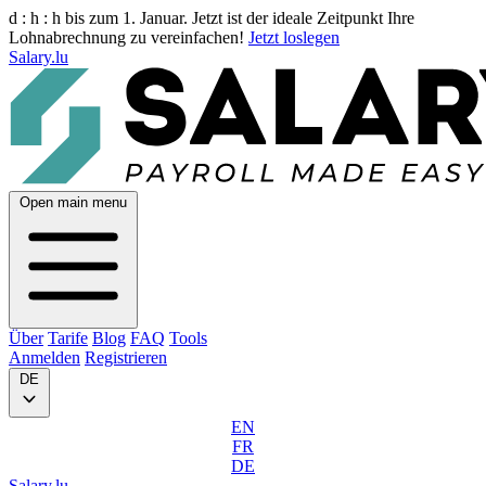
d :
h :
h
bis zum 1. Januar. Jetzt ist der ideale Zeitpunkt Ihre
Lohnabrechnung zu vereinfachen!
Jetzt loslegen
Salary.lu
Open main menu
Über
Tarife
Blog
FAQ
Tools
Anmelden
Registrieren
DE
EN
FR
DE
Salary.lu