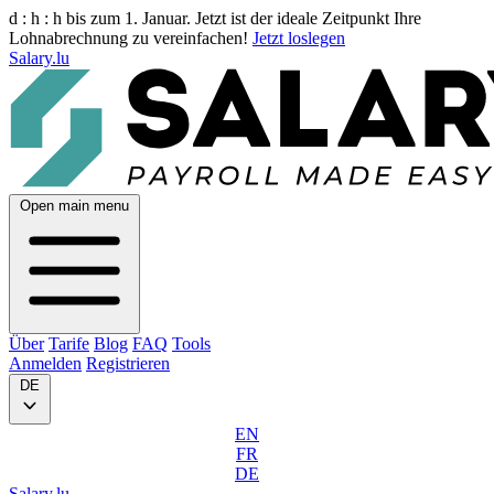
d :
h :
h
bis zum 1. Januar. Jetzt ist der ideale Zeitpunkt Ihre
Lohnabrechnung zu vereinfachen!
Jetzt loslegen
Salary.lu
Open main menu
Über
Tarife
Blog
FAQ
Tools
Anmelden
Registrieren
DE
EN
FR
DE
Salary.lu