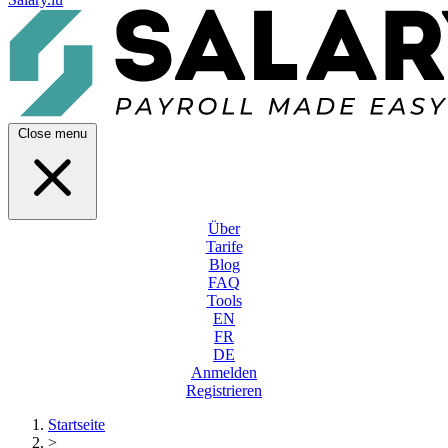
Close menu
Über
Tarife
Blog
FAQ
Tools
EN
FR
DE
Anmelden
Registrieren
Startseite
>