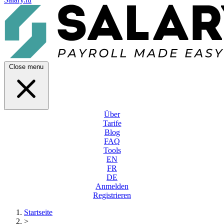
Close menu
Über
Tarife
Blog
FAQ
Tools
EN
FR
DE
Anmelden
Registrieren
Startseite
>