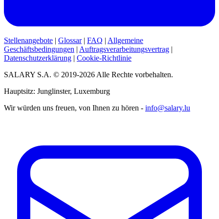
Stellenangebote
|
Glossar
|
FAQ
|
Allgemeine
Geschäftsbedingungen
|
Auftragsverarbeitungsvertrag
|
Datenschutzerklärung
|
Cookie-Richtlinie
SALARY S.A. © 2019-2026 Alle Rechte vorbehalten.
Hauptsitz: Junglinster, Luxemburg
Wir würden uns freuen, von Ihnen zu hören -
info@salary.lu