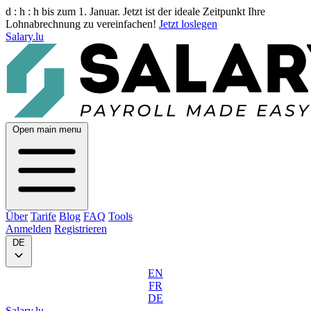
d :
h :
h
bis zum 1. Januar. Jetzt ist der ideale Zeitpunkt Ihre
Lohnabrechnung zu vereinfachen!
Jetzt loslegen
Salary.lu
Open main menu
Über
Tarife
Blog
FAQ
Tools
Anmelden
Registrieren
DE
EN
FR
DE
Salary.lu