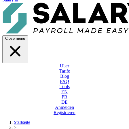
Close menu
Über
Tarife
Blog
FAQ
Tools
EN
FR
DE
Anmelden
Registrieren
Startseite
>