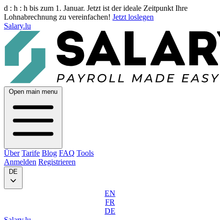
d :
h :
h
bis zum 1. Januar. Jetzt ist der ideale Zeitpunkt Ihre
Lohnabrechnung zu vereinfachen!
Jetzt loslegen
Salary.lu
Open main menu
Über
Tarife
Blog
FAQ
Tools
Anmelden
Registrieren
DE
EN
FR
DE
Salary.lu