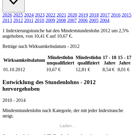
2026
2025
2024
2023
2022
2021
2020
2019
2018
2017
2016
2015
2013
2012
2011
2010
2009
2008
2007
2006
2005
2004
1 Indexierungstranche hat den Mindeststundenlohn 2012 um 2,5%
angehoben, von 10,41 € auf 10,67 €.
Beträge nach Wirksamkeitsdatum - 2012
Mindestlohn
Mindestlohn
17 - 18
15 - 17
Wirksamkeitsdatum
unqualifiziert
qualifiziert
Jahre
Jahre
01.10.2012
10,67 €
12,81 €
8,54 €
8,01 €
Entwicklung des Stundenlohns - 2012
hervorgehoben
2010 - 2014
Mindeststundenlohn nach Kategorie, der mit jeder Indextranche
steigt.
Laden...