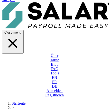
Close menu
Über
Tarife
Blog
FAQ
Tools
EN
FR
DE
Anmelden
Registrieren
Startseite
>