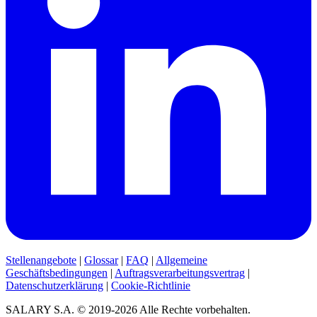
Stellenangebote
|
Glossar
|
FAQ
|
Allgemeine
Geschäftsbedingungen
|
Auftragsverarbeitungsvertrag
|
Datenschutzerklärung
|
Cookie-Richtlinie
SALARY S.A. © 2019-2026 Alle Rechte vorbehalten.