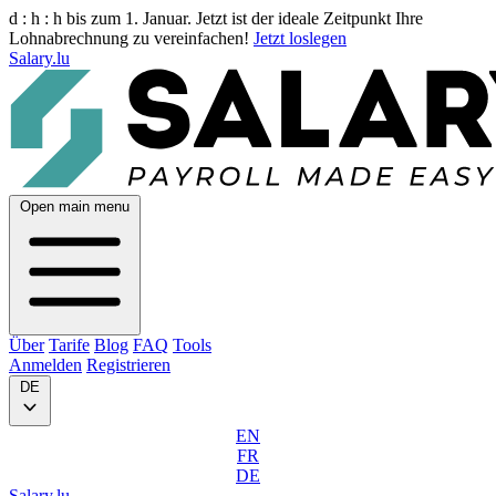
d :
h :
h
bis zum 1. Januar. Jetzt ist der ideale Zeitpunkt Ihre
Lohnabrechnung zu vereinfachen!
Jetzt loslegen
Salary.lu
Open main menu
Über
Tarife
Blog
FAQ
Tools
Anmelden
Registrieren
DE
EN
FR
DE
Salary.lu