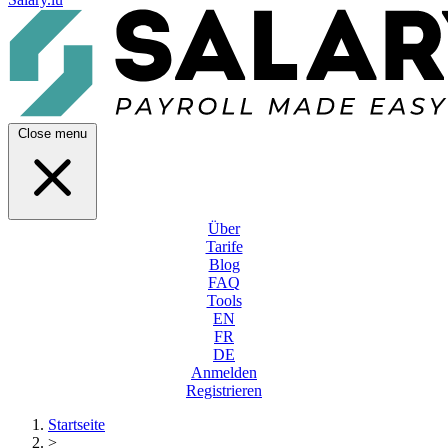
Close menu
Über
Tarife
Blog
FAQ
Tools
EN
FR
DE
Anmelden
Registrieren
Startseite
>