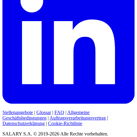
Stellenangebote
|
Glossar
|
FAQ
|
Allgemeine
Geschäftsbedingungen
|
Auftragsverarbeitungsvertrag
|
Datenschutzerklärung
|
Cookie-Richtlinie
SALARY S.A. © 2019-2026 Alle Rechte vorbehalten.