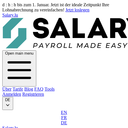
d :
h :
h
bis zum 1. Januar. Jetzt ist der ideale Zeitpunkt Ihre
Lohnabrechnung zu vereinfachen!
Jetzt loslegen
Salary.lu
Open main menu
Über
Tarife
Blog
FAQ
Tools
Anmelden
Registrieren
DE
EN
FR
DE
Salary.lu