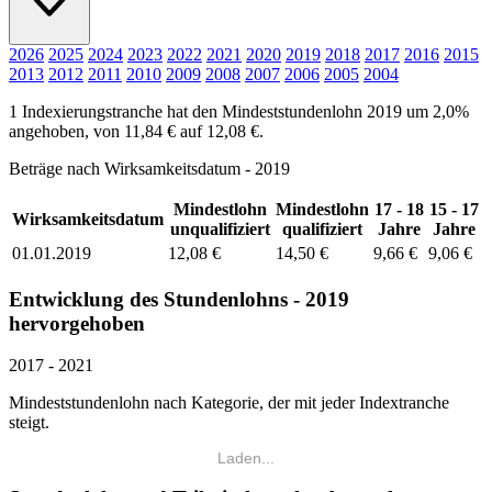
2026
2025
2024
2023
2022
2021
2020
2019
2018
2017
2016
2015
2013
2012
2011
2010
2009
2008
2007
2006
2005
2004
1 Indexierungstranche hat den Mindeststundenlohn 2019 um 2,0%
angehoben, von 11,84 € auf 12,08 €.
Beträge nach Wirksamkeitsdatum - 2019
Mindestlohn
Mindestlohn
17 - 18
15 - 17
Wirksamkeitsdatum
unqualifiziert
qualifiziert
Jahre
Jahre
01.01.2019
12,08 €
14,50 €
9,66 €
9,06 €
Entwicklung des Stundenlohns - 2019
hervorgehoben
2017 - 2021
Mindeststundenlohn nach Kategorie, der mit jeder Indextranche
steigt.
Laden...