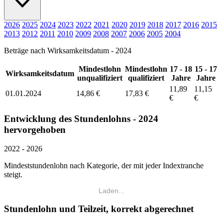
2026
2025
2024
2023
2022
2021
2020
2019
2018
2017
2016
2015
2013
2012
2011
2010
2009
2008
2007
2006
2005
2004
Beträge nach Wirksamkeitsdatum - 2024
Mindestlohn
Mindestlohn
17 - 18
15 - 17
Wirksamkeitsdatum
unqualifiziert
qualifiziert
Jahre
Jahre
11,89
11,15
01.01.2024
14,86 €
17,83 €
€
€
Entwicklung des Stundenlohns - 2024
hervorgehoben
2022 - 2026
Mindeststundenlohn nach Kategorie, der mit jeder Indextranche
steigt.
Laden...
Stundenlohn und Teilzeit, korrekt abgerechnet