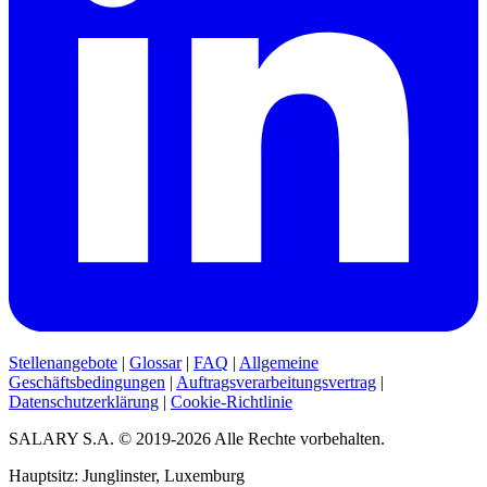
Stellenangebote
|
Glossar
|
FAQ
|
Allgemeine
Geschäftsbedingungen
|
Auftragsverarbeitungsvertrag
|
Datenschutzerklärung
|
Cookie-Richtlinie
SALARY S.A. © 2019-2026 Alle Rechte vorbehalten.
Hauptsitz: Junglinster, Luxemburg