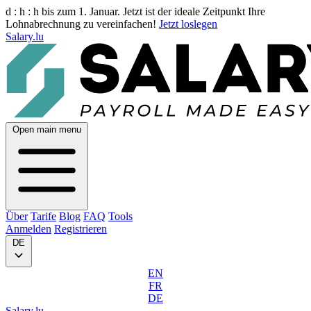
d :
h :
h
bis zum 1. Januar. Jetzt ist der ideale Zeitpunkt Ihre
Lohnabrechnung zu vereinfachen!
Jetzt loslegen
Salary.lu
Open main menu
Über
Tarife
Blog
FAQ
Tools
Anmelden
Registrieren
DE
EN
FR
DE
Salary.lu