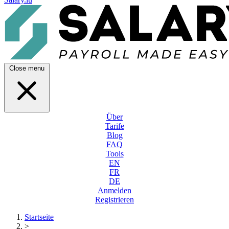
Close menu
Über
Tarife
Blog
FAQ
Tools
EN
FR
DE
Anmelden
Registrieren
Startseite
>